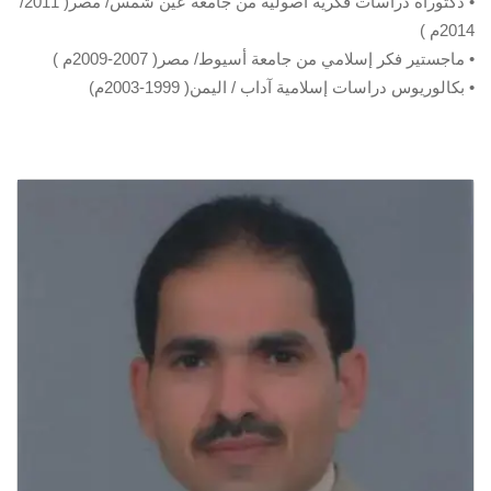
• دكتوراه دراسات فكرية أصولية من جامعة عين شمس/ مصر( 2011/
2014م )
• ماجستير فكر إسلامي من جامعة أسيوط/ مصر( 2007-2009م )
• بكالوريوس دراسات إسلامية آداب / اليمن( 1999-2003م)