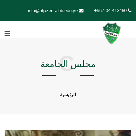
info@aljazeeraibb.edu.ye
+967-04-413460
C
مجلس الجامعة
الرئيسية