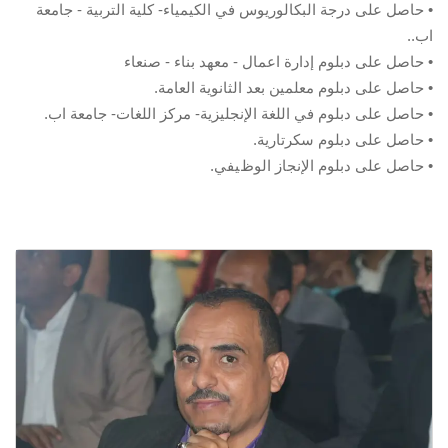
• ﺣﺎﺻﻞ ﻋﻠﻰ درﺟﺔ اﻟﺒﻜﺎﻟﻮرﯾﻮس ﻓﻲ اﻟﻜﯿﻤﯿﺎء- ﻛﻠﯿﺔ اﻟﺘﺮﺑﯿﺔ - ﺟﺎﻣﻌﺔ
اب..
• ﺣﺎﺻﻞ ﻋﻠﻰ دﺑﻠﻮم إدارة اعمال - ﻣﻌﮭﺪ ﺑﻨﺎء - ﺻﻨﻌﺎء
• ﺣﺎﺻﻞ ﻋﻠﻰ دﺑﻠﻮم ﻣﻌﻠﻤﯿﻦ ﺑﻌﺪ اﻟﺜﺎﻧﻮﯾﺔ اﻟﻌﺎﻣﺔ.
• ﺣﺎﺻﻞ ﻋﻠﻰ دﺑﻠﻮم ﻓﻲ اﻟﻠﻐﺔ اﻹﻧﺠﻠﯿﺰﯾﺔ- ﻣﺮﻛﺰ اﻟﻠﻐﺎت- ﺟﺎﻣﻌﺔ اب.
• ﺣﺎﺻﻞ ﻋﻠﻰ دﺑﻠﻮم ﺳﻜﺮﺗﺎرﯾﺔ.
• ﺣﺎﺻﻞ ﻋﻠﻰ دﺑﻠﻮم اﻹﻧﺠﺎز اﻟﻮظﯿﻔﻲ.