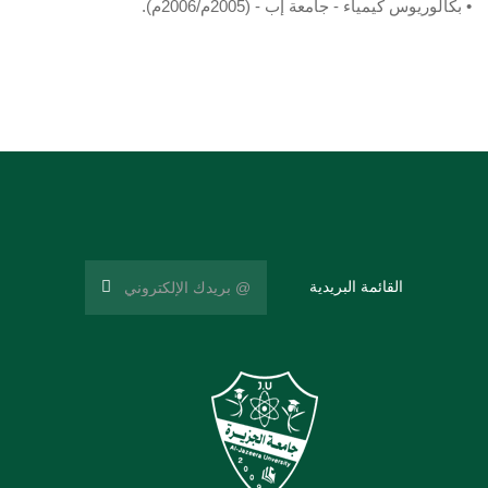
• بكالوريوس كيمياء - جامعة إب - (2005م/2006م).
القائمة البريدية