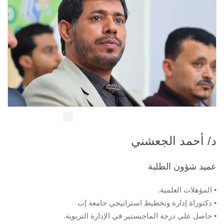
د/ أحمد الجعشني
عميد شؤون الطلبة
• المؤهلات العلمية.
• دكتوراة إدارة وتخطيط استراتيجي جامعة إب
• ﺣﺎﺻﻞ ﻋﻠﻰ درﺟﺔ اﻟﻤﺎﺟﯿﺴﺘﯿﺮ ﻓﻲ اﻹدارة اﻟﺘﺮﺑﻮﯾﺔ.