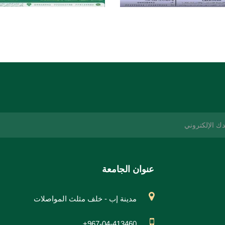
عنوان الجامعة
مدينة إب - خلف مثلث المواصلات
+967-04-413460