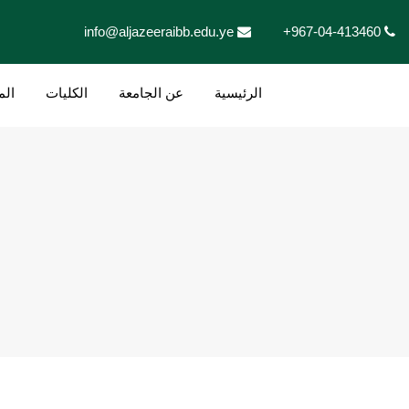
info@aljazeeraibb.edu.ye
+967-04-413460
الرئيسية
عن الجامعة
الكليات
الم