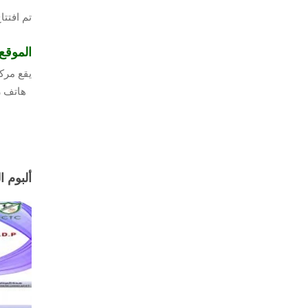
تم افتتاح مركز ج
الموقع
يقع مرك
هاتف رقم:- 
ألبوم ا