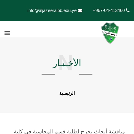
info@aljazeeraibb.edu.ye
+967-04-413460
N
الأخـبـار
الرئيسية
مناقشة أبحاث تخرج لطلبة قسم المحاسبة في كلية