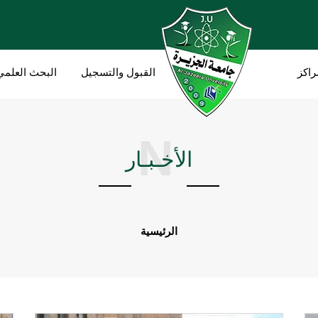
راكز
القبول والتسجيل
البحث العلمي
N
الأخـبـار
الرئيسية