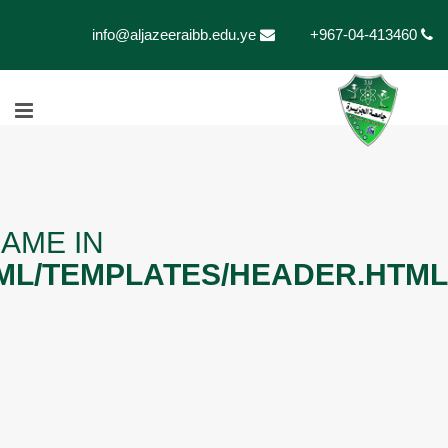
info@aljazeeraibb.edu.ye
+967-04-413460
AME IN
TML/TEMPLATES/HEADER.HTML